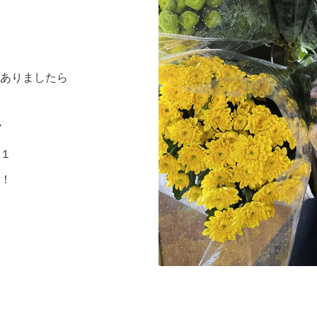
ありましたら
７
１
！