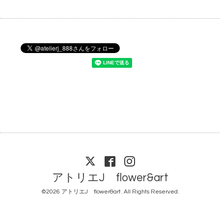
アトリエJ flower&art
©2026
アトリエJ flower&art
. All Rights Reserved.