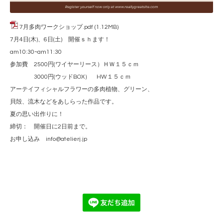
7月多肉ワークショップ.pdf
(1.12MB)
7月4日(木)、6日(土) 開催ｓｈます！
am10:30~am11:30
参加費 2500円(ワイヤーリース）ＨＷ１５ｃｍ
3000円(ウッドBOX） HW１５ｃｍ
アーテイフィシャルフラワーの多肉植物、グリーン、
貝殻、流木などをあしらった作品です。
夏の思い出作りに！
締切： 開催日に2日前まで。
お申し込み info@atelierj.jp